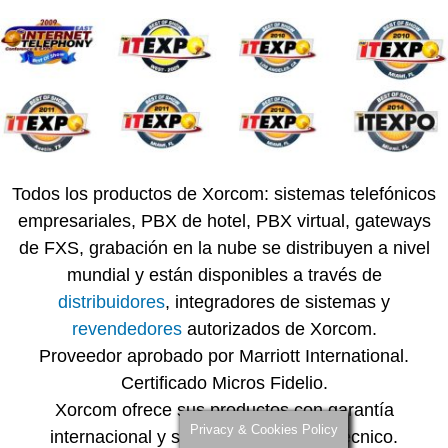
Todos los productos de Xorcom: sistemas telefónicos
empresariales, PBX de hotel, PBX virtual, gateways
de FXS, grabación en la nube se distribuyen a nivel
mundial y están disponibles a través de
distribuidores
, integradores de sistemas y
revendedores
autorizados de Xorcom.
Proveedor aprobado por Marriott International.
Certificado Micros Fidelio.
Xorcom ofrece sus productos con garantía
Privacy & Cookies Policy
internacional y servicios de soporte técnico.